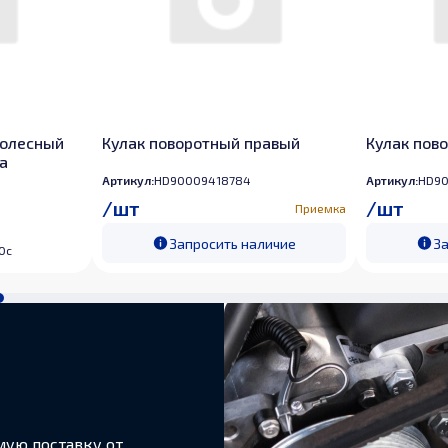
олесный
Кулак поворотный правый
Кулак пов
а
Артикул:
HD90009418784
Артикул:
HD90
/
шт
/
шт
Приемка
Запросить наличие
За
0c
мую поставку от