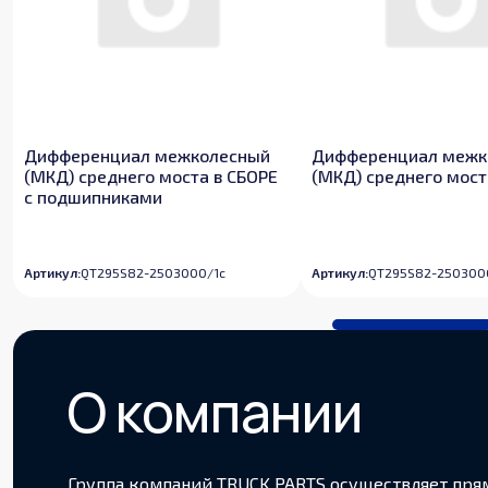
Дифференциал межколесный
Дифференциал межк
(МКД) среднего моста в СБОРЕ
(МКД) среднего мост
с подшипниками
Артикул:
QT295S82-2503000/1c
Артикул:
QT295S82-250300
О компании
Группа компаний TRUCK PARTS осуществляет пря