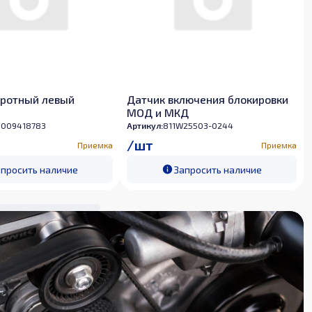
оротный левый
Датчик включения блокировки
МОД и МКД
009418783
Артикул:
811W25503-0244
/
шт
Приемка
Приемка
просить наличие
Запросить наличие