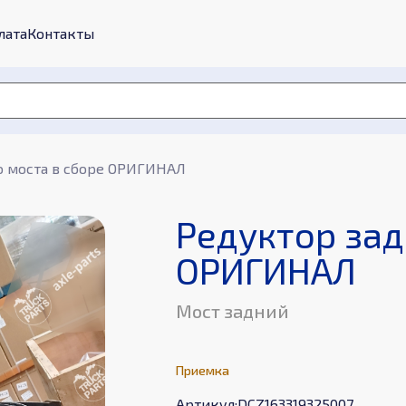
лата
Контакты
о моста в сборе ОРИГИНАЛ
Редуктор зад
ОРИГИНАЛ
Мост задний
Приемка
Aртикул
:
DCZ163319325007